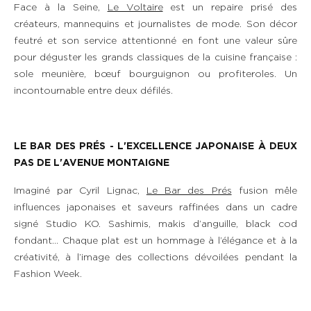
Face à la Seine,
Le Voltaire
est un repaire prisé des
créateurs, mannequins et journalistes de mode. Son décor
CHAMBRES ET SUITES
feutré et son service attentionné en font une valeur sûre
pour déguster les grands classiques de la cuisine française :
sole meunière, bœuf bourguignon ou profiteroles. Un
RESTAURANT & BAR
incontournable entre deux défilés.
SERVICES
LE BAR DES PRÉS - L'EXCELLENCE JAPONAISE
À​
DEUX
ÉVÈNEMENTS & GROUPES
PAS DE L'AVENUE MONTAIGNE
OFFRES & COFFRETS CADEAUX
Imaginé par Cyril Lignac,
Le Bar des Prés
fusion mêle
influences japonaises et saveurs raffinées dans un cadre
signé Studio KO. Sashimis, makis d’anguille, black cod
GALERIE PHOTOS
fondant… Chaque plat est un hommage à l’élégance et à la
créativité, à l’image des collections dévoilées pendant la
GUIDE D'EXPLORATION
Fashion Week.