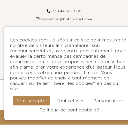
+33 1 44 31 98 00
reservation@hotelvernet.com
Les cookies sont utilisés sur ce site pour mesurer le
FRANÇAIS
nombre de visiteurs afin d'améliorer son
fonctionnement et, avec votre consentement, pour
L'HÔTEL VERNET
Contact
DESTINATIONS
évaluer la performance des campagnes de
FAQ
communication et pour proposer des contenus tiers
Paris
afin d'améliorer votre expérience d'utilisateur. Nous
Plan du site
Saint-Barthélemy
conservons votre choix pendant 6 mois. Vous
Engagements environnementaux
Bretagne
pouvez modifier ce choix à tout moment en
Presse
cliquant sur le lien "Gérer les cookies" en bas du
Codes GDS : Amadeus : YX PARK02 / Sabre : YX 21255 / Galileo-
site.
Mentions Légales
B SIGNATURE
Apollo : YX A4069 / Worldspan : YX PAR02
Politique de protection des données personnelles
Pegasus : GL46044
À propos
Tout accepter
Tout refuser
Personnaliser
Site Officiel : Tous droits réservés Hôtel Vernet © 2024 Création :
Conditions Générales de Vente
Presse
Agence WEBCOM
Accès PMR
Politique de confidentialité
Contactez-nous
Gérer les cookies
RÉSERVER