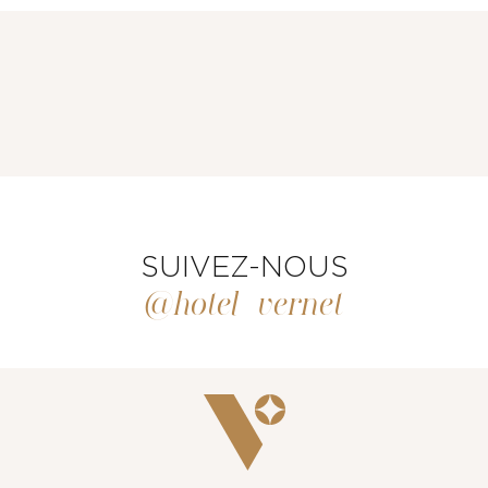
CHAMBRES ET SUITES
RESTAURANT & BAR
SUIVEZ-NOUS
@hotel_vernet
SERVICES
ÉVÈNEMENTS & GROUPES
OFFRES & COFFRETS CADEAUX
GALERIE PHOTOS