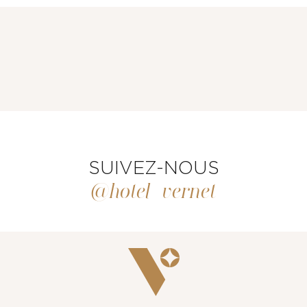
CHAMBRES ET SUITES
RESTAURANT & BAR
SUIVEZ-NOUS
@hotel_vernet
SERVICES
ÉVÈNEMENTS & GROUPES
OFFRES & COFFRETS CADEAUX
GALERIE PHOTOS