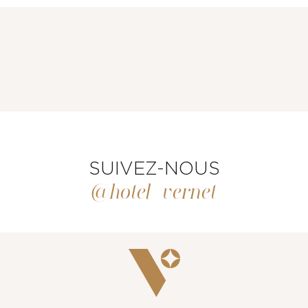
CHAMBRES ET SUITES
RESTAURANT & BAR
SUIVEZ-NOUS
@hotel_vernet
SERVICES
ÉVÈNEMENTS & GROUPES
OFFRES & COFFRETS CADEAUX
GALERIE PHOTOS