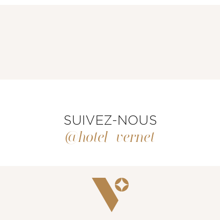
CHAMBRES ET SUITES
RESTAURANT & BAR
SUIVEZ-NOUS
@hotel_vernet
SERVICES
ÉVÈNEMENTS & GROUPES
OFFRES & COFFRETS CADEAUX
GALERIE PHOTOS