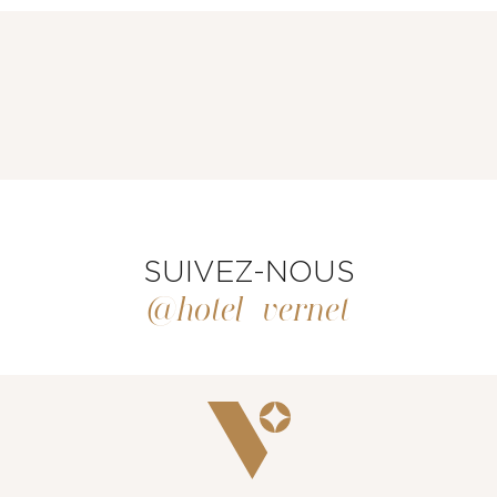
CHAMBRES ET SUITES
RESTAURANT & BAR
SUIVEZ-NOUS
@hotel_vernet
SERVICES
ÉVÈNEMENTS & GROUPES
OFFRES & COFFRETS CADEAUX
GALERIE PHOTOS